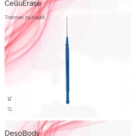
CelluErase
Tretman za celulit
DesoBody