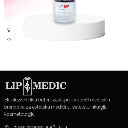
Ekskluzivni distributer i zastupnik vodećih svjetskih
brendova za estetsku medicinu, estetsku hirurgiju i
kozmetologiju.
ul. Bosne Srebrene broj 7, Tuzla