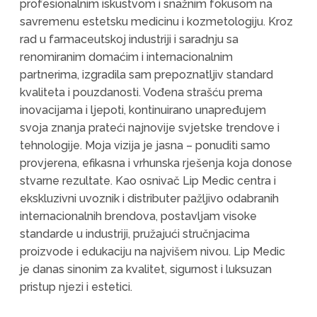
profesionalnim iskustvom i snažnim fokusom na
savremenu estetsku medicinu i kozmetologiju. Kroz
rad u farmaceutskoj industriji i saradnju sa
renomiranim domaćim i internacionalnim
partnerima, izgradila sam prepoznatljiv standard
kvaliteta i pouzdanosti. Vođena strašću prema
inovacijama i ljepoti, kontinuirano unapređujem
svoja znanja prateći najnovije svjetske trendove i
tehnologije. Moja vizija je jasna – ponuditi samo
provjerena, efikasna i vrhunska rješenja koja donose
stvarne rezultate. Kao osnivač Lip Medic centra i
ekskluzivni uvoznik i distributer pažljivo odabranih
internacionalnih brendova, postavljam visoke
standarde u industriji, pružajući stručnjacima
proizvode i edukaciju na najvišem nivou. Lip Medic
je danas sinonim za kvalitet, sigurnost i luksuzan
pristup njezi i estetici.