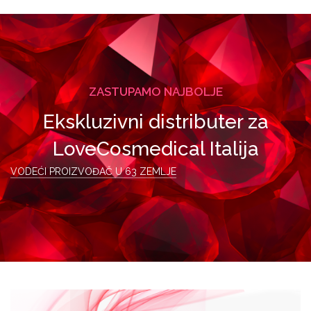
ZASTUPAMO NAJBOLJE
Ekskluzivni distributer za
LoveCosmedical Italija
VODEĆI PROIZVOĐAČ U 63 ZEMLJE