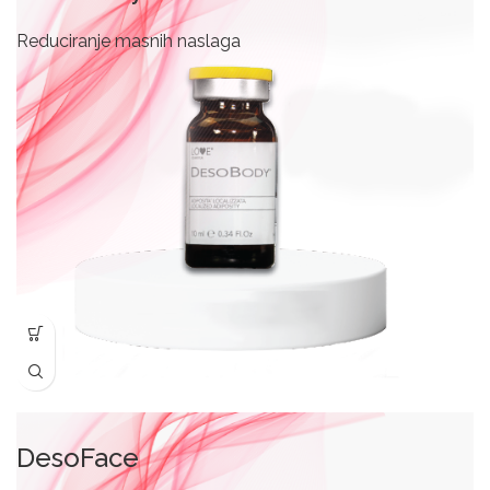
Reduciranje masnih naslaga
DesoFace