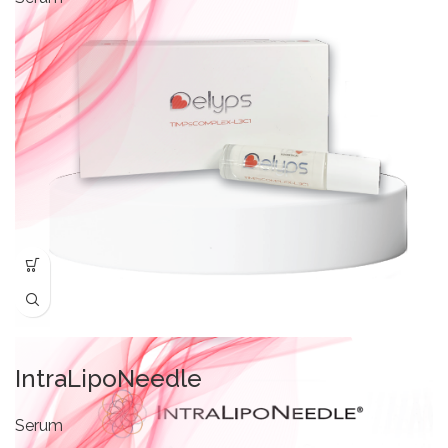
IntraLipoNeedle
Serum