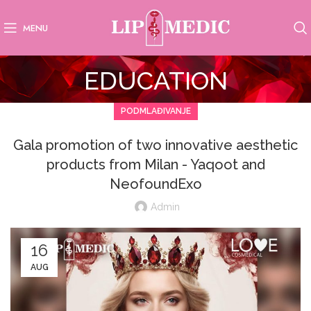
MENU
EDUCATION
PODMLAĐIVANJE
Gala promotion of two innovative aesthetic
products from Milan - Yaqoot and
NeofoundExo
Admin
16
AUG