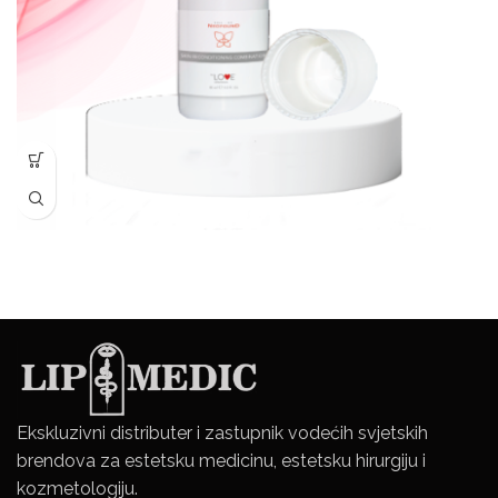
Ekskluzivni distributer i zastupnik vodećih svjetskih
brendova za estetsku medicinu, estetsku hirurgiju i
kozmetologiju.