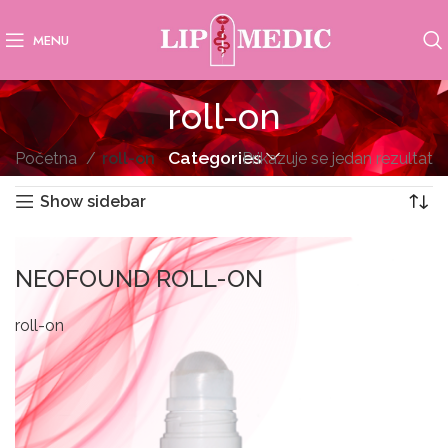
MENU
roll-on
Categories
Početna
roll-on
Prikazuje se jedan rezultat
Show sidebar
NEOFOUND ROLL-ON
roll-on